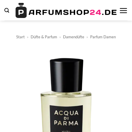
Zum
Inhalt
springen
Start
»
Düfte & Parfum
»
Damendüfte
»
Parfum Damen