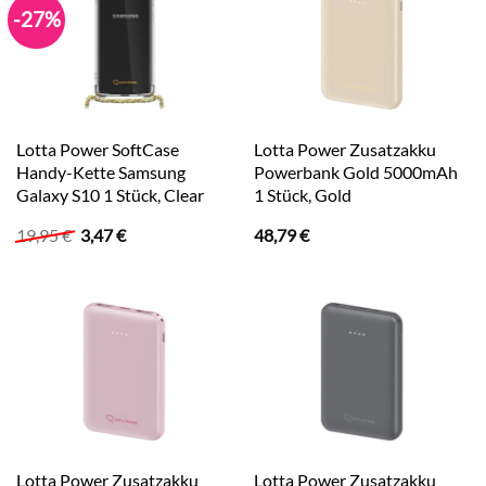
-27%
Lotta Power SoftCase
Lotta Power Zusatzakku
Handy-Kette Samsung
Powerbank Gold 5000mAh
Galaxy S10 1 Stück, Clear
1 Stück, Gold
Ursprünglicher
Aktueller
19,95
€
3,47
€
48,79
€
Preis
Preis
war:
ist:
19,95 €
3,47 €.
Lotta Power Zusatzakku
Lotta Power Zusatzakku