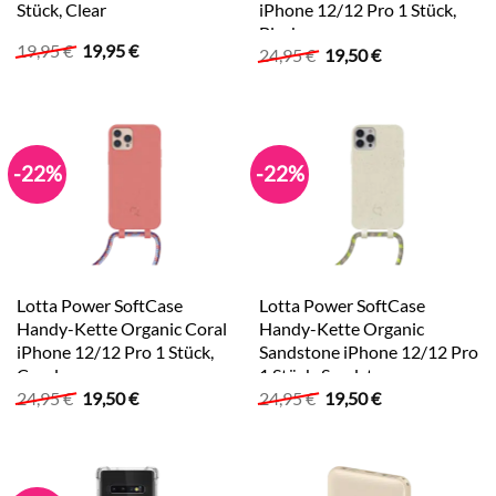
Stück, Clear
iPhone 12/12 Pro 1 Stück,
Black
Ursprünglicher
Aktueller
19,95
€
19,95
€
Ursprünglicher
Aktueller
24,95
€
19,50
€
Preis
Preis
Preis
Preis
war:
ist:
war:
ist:
19,95 €
19,95 €.
24,95 €
19,50 €.
-22%
-22%
Lotta Power SoftCase
Lotta Power SoftCase
Handy-Kette Organic Coral
Handy-Kette Organic
iPhone 12/12 Pro 1 Stück,
Sandstone iPhone 12/12 Pro
Coral
1 Stück, Sandstone
Ursprünglicher
Aktueller
Ursprünglicher
Aktueller
24,95
€
19,50
€
24,95
€
19,50
€
Preis
Preis
Preis
Preis
war:
ist:
war:
ist:
24,95 €
19,50 €.
24,95 €
19,50 €.