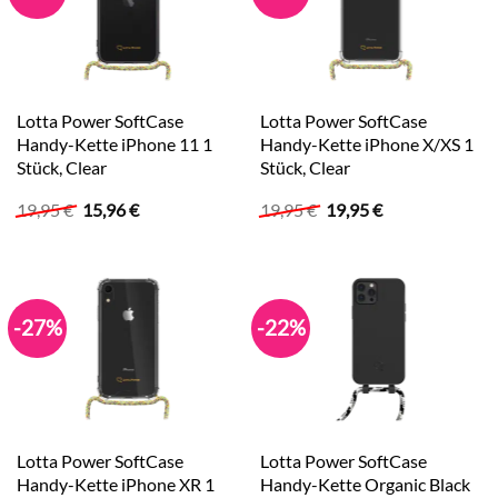
Lotta Power SoftCase
Lotta Power SoftCase
Handy-Kette iPhone 11 1
Handy-Kette iPhone X/XS 1
Stück, Clear
Stück, Clear
Ursprünglicher
Aktueller
Ursprünglicher
Aktueller
19,95
€
15,96
€
19,95
€
19,95
€
Preis
Preis
Preis
Preis
war:
ist:
war:
ist:
19,95 €
15,96 €.
19,95 €
19,95 €.
-27%
-22%
Lotta Power SoftCase
Lotta Power SoftCase
Handy-Kette iPhone XR 1
Handy-Kette Organic Black