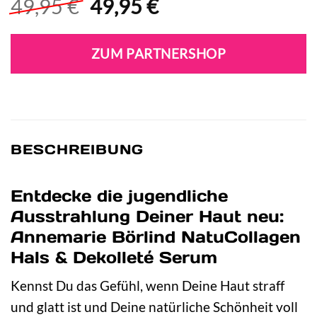
Ursprünglicher
Aktueller
49,95
€
49,95
€
Preis
Preis
war:
ist:
ZUM PARTNERSHOP
49,95 €
49,95 €.
BESCHREIBUNG
Entdecke die jugendliche
Ausstrahlung Deiner Haut neu:
Annemarie Börlind NatuCollagen
Hals & Dekolleté Serum
Kennst Du das Gefühl, wenn Deine Haut straff
und glatt ist und Deine natürliche Schönheit voll