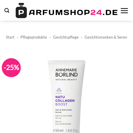
Zum
Inhalt
springen
Start
»
Pflegeprodukte
»
Gesichtspflege
»
Gesichtsmasken & Seren
-25%