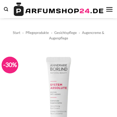
Zum
Inhalt
springen
Start
»
Pflegeprodukte
»
Gesichtspflege
»
Augencreme &
Augenpflege
-30%