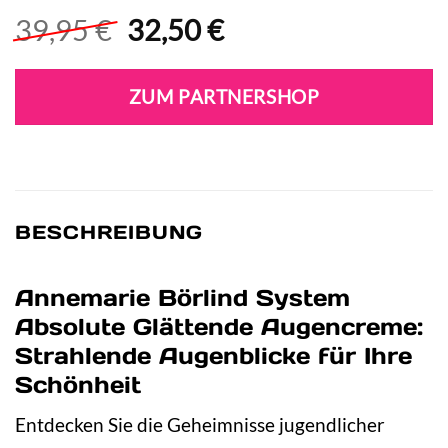
Ursprünglicher
Aktueller
39,95
€
32,50
€
Preis
Preis
war:
ist:
ZUM PARTNERSHOP
39,95 €
32,50 €.
BESCHREIBUNG
Annemarie Börlind System
Absolute Glättende Augencreme:
Strahlende Augenblicke für Ihre
Schönheit
Entdecken Sie die Geheimnisse jugendlicher