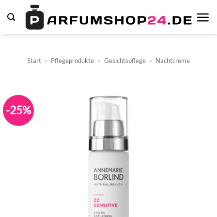
Zum
Inhalt
springen
Start
»
Pflegeprodukte
»
Gesichtspflege
»
Nachtcreme
-25%