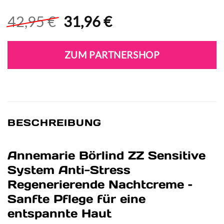
Ursprünglicher
Aktueller
42,95
€
31,96
€
Preis
Preis
war:
ist:
ZUM PARTNERSHOP
42,95 €
31,96 €.
BESCHREIBUNG
Annemarie Börlind ZZ Sensitive
System Anti-Stress
Regenerierende Nachtcreme –
Sanfte Pflege für eine
entspannte Haut