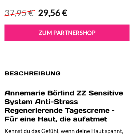
Ursprünglicher
Aktueller
37,95
€
29,56
€
Preis
Preis
war:
ist:
ZUM PARTNERSHOP
37,95 €
29,56 €.
BESCHREIBUNG
Annemarie Börlind ZZ Sensitive
System Anti-Stress
Regenerierende Tagescreme –
Für eine Haut, die aufatmet
Kennst du das Gefühl, wenn deine Haut spannt,