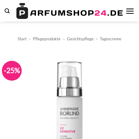
Zum
Inhalt
springen
Start
»
Pflegeprodukte
»
Gesichtspflege
»
Tagescreme
-25%