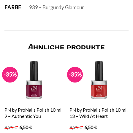
FARBE
939 – Burgundy Glamour
ÄHNLICHE PRODUKTE
-35%
-35%
PN by ProNails Polish 10 ml,
PN by ProNails Polish 10 ml,
9 – Authentic You
13 – Wild At Heart
Ursprünglicher
Aktueller
Ursprünglicher
Aktueller
9,99
€
6,50
€
9,99
€
6,50
€
Preis
Preis
Preis
Preis