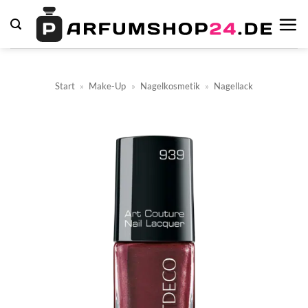
Zum
Inhalt
springen
Start
»
Make-Up
»
Nagelkosmetik
»
Nagellack