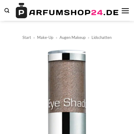
Zum
Inhalt
springen
Start
»
Make-Up
»
Augen Makeup
»
Lidschatten