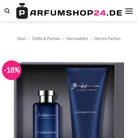
Zum
Inhalt
springen
Start
»
Düfte & Parfum
»
Herrendüfte
»
Herren Parfum
-18%