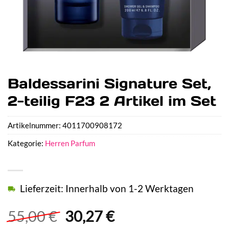
Baldessarini Signature Set,
2-teilig F23 2 Artikel im Set
Artikelnummer:
4011700908172
Kategorie:
Herren Parfum
Lieferzeit: Innerhalb von 1-2 Werktagen
Ursprünglicher
Aktueller
55,00
€
30,27
€