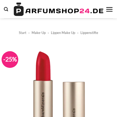
Zum
Inhalt
springen
Start
»
Make-Up
»
Lippen Make Up
»
Lippenstifte
-25%