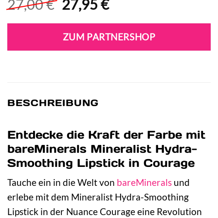
Ursprünglicher
Aktueller
27,00
€
27,95
€
Preis
Preis
war:
ist:
ZUM PARTNERSHOP
27,00 €
27,95 €.
BESCHREIBUNG
Entdecke die Kraft der Farbe mit
bareMinerals Mineralist Hydra-
Smoothing Lipstick in Courage
Tauche ein in die Welt von
bareMinerals
und
erlebe mit dem Mineralist Hydra-Smoothing
Lipstick in der Nuance Courage eine Revolution