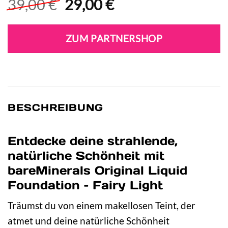
Ursprünglicher
Aktueller
39,00
€
29,00
€
Preis
Preis
war:
ist:
ZUM PARTNERSHOP
39,00 €
29,00 €.
BESCHREIBUNG
Entdecke deine strahlende,
natürliche Schönheit mit
bareMinerals Original Liquid
Foundation – Fairy Light
Träumst du von einem makellosen Teint, der
atmet und deine natürliche Schönheit