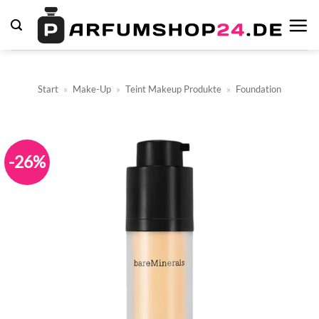
Zum
Inhalt
springen
Start
»
Make-Up
»
Teint Makeup Produkte
»
Foundation
-26%