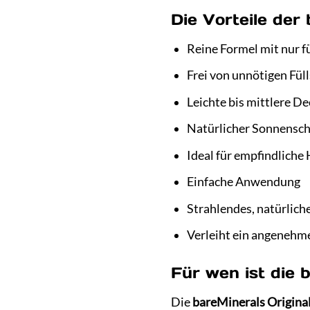
Die Vorteile der
Reine Formel mit nur f
Frei von unnötigen Fül
Leichte bis mittlere D
Natürlicher Sonnensch
Ideal für empfindliche
Einfache Anwendung
Strahlendes, natürliche
Verleiht ein angenehm
Für wen ist die 
Die
bareMinerals Origina