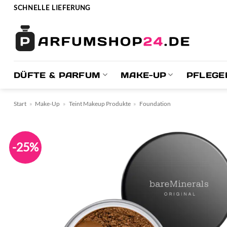
Zum
SCHNELLE LIEFERUNG
Inhalt
springen
DÜFTE & PARFUM
MAKE-UP
PFLEGE
Start
»
Make-Up
»
Teint Makeup Produkte
»
Foundation
-25%