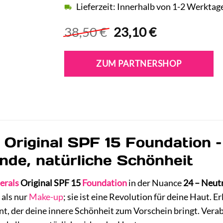
Lieferzeit: Innerhalb von 1-2 Werktag
Ursprünglicher
Aktueller
38,50
€
23,10
€
Preis
Preis
war:
ist:
ZUM PARTNERSHOP
38,50 €
23,10 €.
 Original SPF 15 Foundation 
ende, natürliche Schönheit
erals
Original SPF 15
Foundation
in der Nuance
24 – Neut
 als nur
Make-up
; sie ist eine Revolution für deine Haut. 
nt, der deine innere Schönheit zum Vorschein bringt. Ver