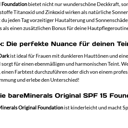
l Foundation
bietet nicht nur wunderschöne Deckkraft, so
stoffe Titanoxid und Zinkoxid wirken als natürliche Sonne
 du jeden Tag vorzeitiger Hautalterung und Sonnenschäden
es als einen zusätzlichen Bonus für deine Hautpflegeroutin
k: Die perfekte Nuance für deinen Tei
Dark
ist ideal für Frauen mit dunkleren Hauttönen und ein
sorgt für einen ebenmäßigen und harmonischen Teint. Wenn
ir, einen Farbtest durchzuführen oder dich von einem profe
immung und erlebe den Unterschied!
ie bareMinerals Original SPF 15 Foun
inerals Original Foundation
ist kinderleicht und macht Spa