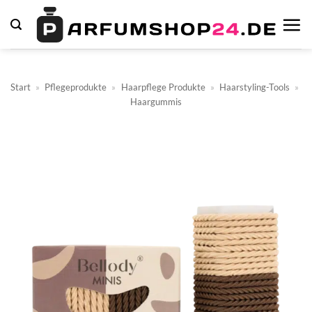
Zum
Inhalt
springen
Start
»
Pflegeprodukte
»
Haarpflege Produkte
»
Haarstyling-Tools
»
Haargummis