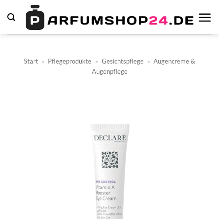
Zum
Inhalt
springen
Start
»
Pflegeprodukte
»
Gesichtspflege
»
Augencreme &
Augenpflege