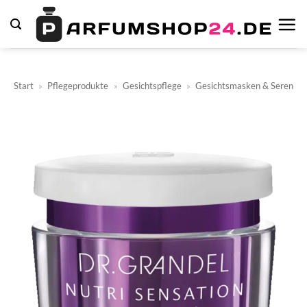
Zum
Inhalt
springen
Start
»
Pflegeprodukte
»
Gesichtspflege
»
Gesichtsmasken & Seren