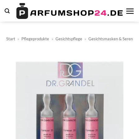
Zum
Inhalt
springen
Start
»
Pflegeprodukte
»
Gesichtspflege
»
Gesichtsmasken & Seren