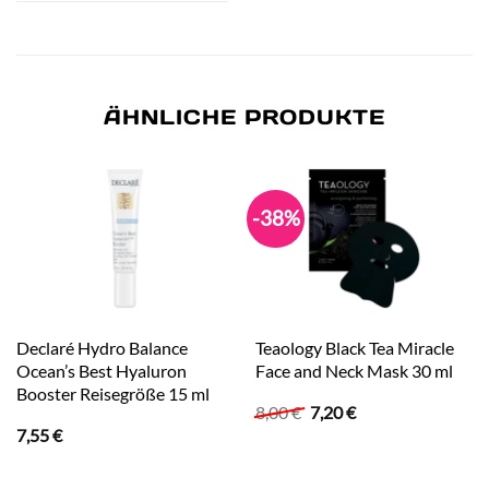
ÄHNLICHE PRODUKTE
-38%
Declaré Hydro Balance
Teaology Black Tea Miracle
Ocean’s Best Hyaluron
Face and Neck Mask 30 ml
Booster Reisegröße 15 ml
Ursprünglicher
Aktueller
8,00
€
7,20
€
Preis
Preis
7,55
€
war:
ist:
8,00 €
7,20 €.