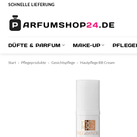
Zum
SCHNELLE LIEFERUNG
Inhalt
springen
DÜFTE & PARFUM
MAKE-UP
PFLEGE
Start
»
Pflegeprodukte
»
Gesichtspflege
»
Hautpflege BB Cream