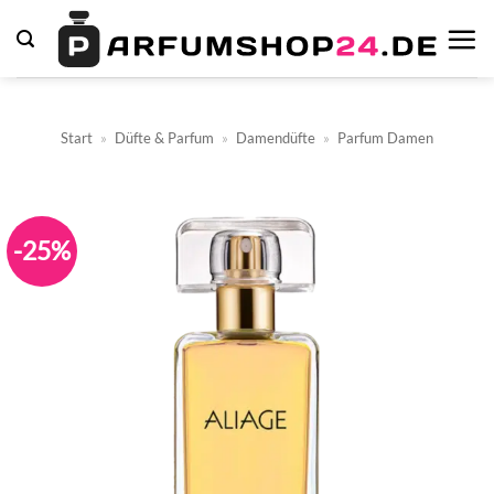
Zum
Inhalt
springen
Start
»
Düfte & Parfum
»
Damendüfte
»
Parfum Damen
-25%