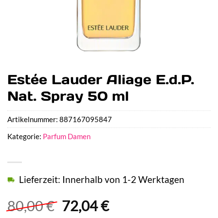
Estée Lauder Aliage E.d.P.
Nat. Spray 50 ml
Artikelnummer:
887167095847
Kategorie:
Parfum Damen
Lieferzeit: Innerhalb von 1-2 Werktagen
Ursprünglicher
Aktueller
80,00
€
72,04
€