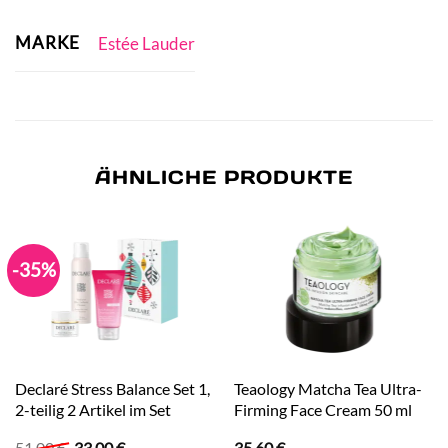
MARKE
Estée Lauder
ÄHNLICHE PRODUKTE
-35%
Declaré Stress Balance Set 1,
Teaology Matcha Tea Ultra-
2-teilig 2 Artikel im Set
Firming Face Cream 50 ml
Ursprünglicher
Aktueller
51,00
€
33,00
€
35,60
€