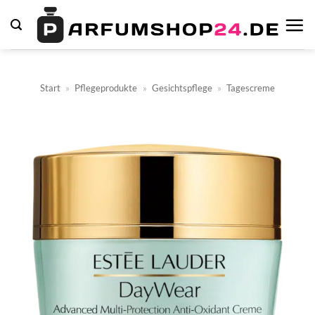
Zum
Inhalt
springen
Start
»
Pflegeprodukte
»
Gesichtspflege
»
Tagescreme