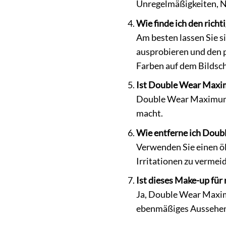
Unregelmäßigkeiten, N
Wie finde ich den rich
Am besten lassen Sie s
ausprobieren und den p
Farben auf dem Bildsc
Ist Double Wear Maxi
Double Wear Maximum C
macht.
Wie entferne ich Dou
Verwenden Sie einen öl
Irritationen zu vermei
Ist dieses Make-up für 
Ja, Double Wear Maximu
ebenmäßiges Aussehen, 