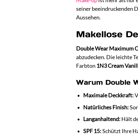
Make-up
ist mehr als nur 
seiner beeindruckenden D
Aussehen.
Makellose De
Double Wear Maximum C
abzudecken. Die leichte T
Farbton
1N3 Cream Vanil
Warum Double W
Maximale Deckkraft:
V
Natürliches Finish:
Sor
Langanhaltend:
Hält de
SPF 15:
Schützt Ihre H