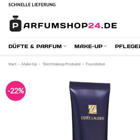
Zum
SCHNELLE LIEFERUNG
Inhalt
springen
DÜFTE & PARFUM
MAKE-UP
PFLEGE
Start
»
Make-Up
»
Teint Makeup Produkte
»
Foundation
-22%