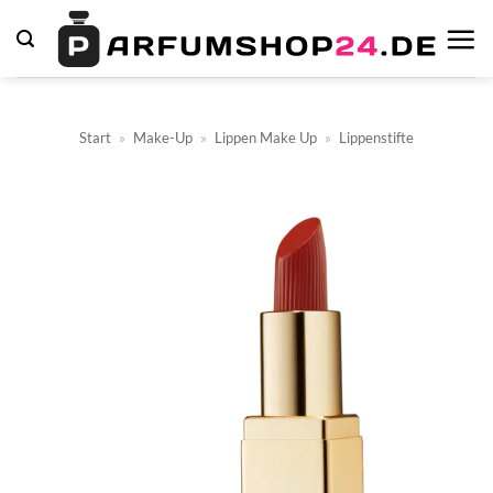
Zum
Inhalt
springen
Start
»
Make-Up
»
Lippen Make Up
»
Lippenstifte