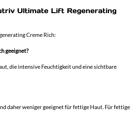
triv Ultimate Lift Regenerating
egenerating Creme Rich:
ch geeignet?
ut, die intensive Feuchtigkeit und eine sichtbare
d daher weniger geeignet für fettige Haut. Für fettige