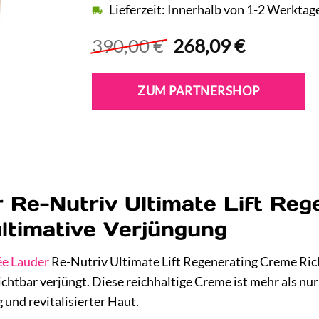
Lieferzeit: Innerhalb von 1-2 Werktag
Ursprünglicher
Aktuelle
390,00
€
268,09
€
Preis
Preis
war:
ist:
ZUM PARTNERSHOP
390,00 €
268,09 €
 Re-Nutriv Ultimate Lift Reg
ultimative Verjüngung
ée Lauder
Re-Nutriv Ultimate Lift Regenerating Creme Rich 
htbar verjüngt. Diese reichhaltige Creme ist mehr als nur e
 und revitalisierter Haut.