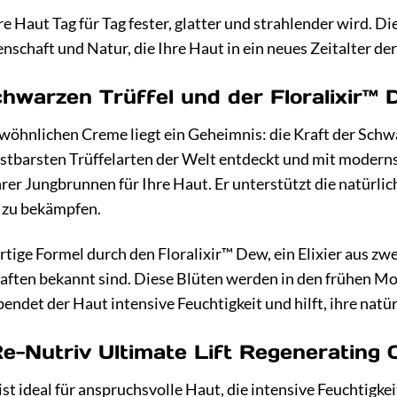
Ihre Haut Tag für Tag fester, glatter und strahlender wird. 
schaft und Natur, die Ihre Haut in ein neues Zeitalter der
hwarzen Trüffel und der Floralixir™
öhnlichen Creme liegt ein Geheimnis: die Kraft der Schwar
ostbarsten Trüffelarten der Welt entdeckt und mit moderns
hrer Jungbrunnen für Ihre Haut. Er unterstützt die natürlich
 zu bekämpfen.
rtige Formel durch den Floralixir™ Dew, ein Elixier aus zw
aften bekannt sind. Diese Blüten werden in den frühen M
pendet der Haut intensive Feuchtigkeit und hilft, ihre natü
Re-Nutriv Ultimate Lift Regenerating
st ideal für anspruchsvolle Haut, die intensive Feuchtigkei