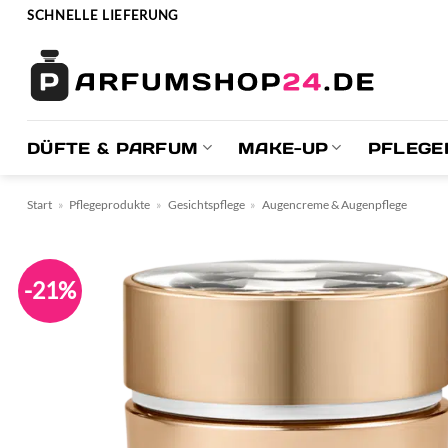
Zum
SCHNELLE LIEFERUNG
Inhalt
springen
DÜFTE & PARFUM
MAKE-UP
PFLEGE
Start
»
Pflegeprodukte
»
Gesichtspflege
»
Augencreme & Augenpflege
-21%