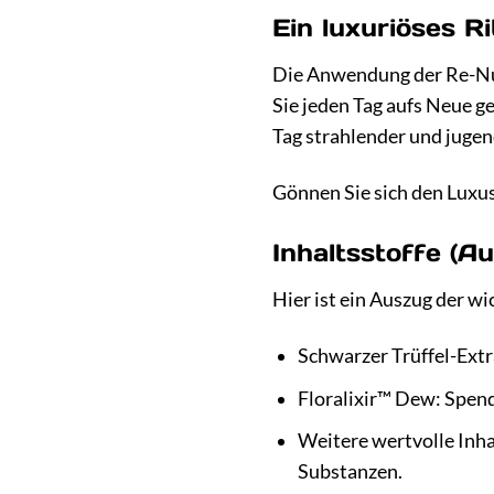
Ein luxuriöses Ri
Die Anwendung der Re-Nutri
Sie jeden Tag aufs Neue g
Tag strahlender und jugen
Gönnen Sie sich den Luxus
Inhaltsstoffe (A
Hier ist ein Auszug der w
Schwarzer Trüffel-Extra
Floralixir™ Dew: Spend
Weitere wertvolle Inha
Substanzen.