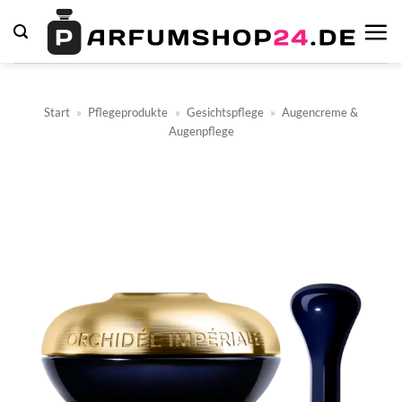
Zum
Inhalt
springen
Start
»
Pflegeprodukte
»
Gesichtspflege
»
Augencreme &
Augenpflege