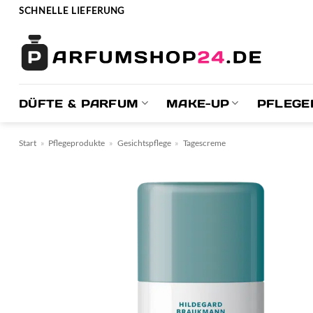
Zum
SCHNELLE LIEFERUNG
Inhalt
springen
DÜFTE & PARFUM
MAKE-UP
PFLEGE
Start
»
Pflegeprodukte
»
Gesichtspflege
»
Tagescreme