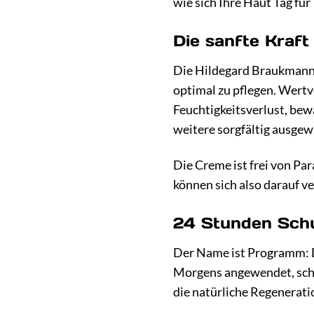
wie sich Ihre Haut Tag für
Die sanfte Kraft
Die Hildegard Braukmann S
optimal zu pflegen. Wertvo
Feuchtigkeitsverlust, bewa
weitere sorgfältig ausgewä
Die Creme ist frei von Pa
können sich also darauf ve
24 Stunden Schu
Der Name ist Programm: D
Morgens angewendet, schü
die natürliche Regenerati