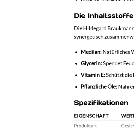
Die Inhaltsstoffe
Die Hildegard Braukmann 
synergetisch zusammenwir
Medilan:
Natürliches W
Glycerin:
Spendet Feuch
Vitamin E:
Schützt die 
Pflanzliche Öle:
Nähren 
Spezifikationen
EIGENSCHAFT
WER
Produktart
Gesic