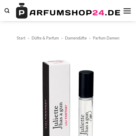
Zum
Inhalt
springen
Start
»
Düfte & Parfum
»
Damendüfte
»
Parfum Damen