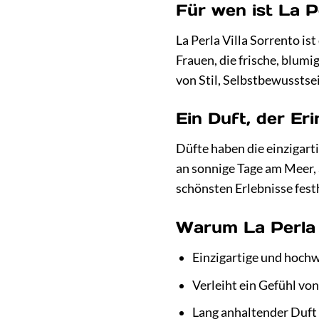
Für wen ist La P
La Perla Villa Sorrento is
Frauen, die frische, blum
von Stil, Selbstbewusstse
Ein Duft, der Er
Düfte haben die einzigarti
an sonnige Tage am Meer, 
schönsten Erlebnisse fest
Warum La Perla 
Einzigartige und hoch
Verleiht ein Gefühl von
Lang anhaltender Duft