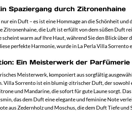
 Ein Spaziergang durch Zitronenhaine
s nur ein Duft – es ist eine Hommage an die Schönheit und d
 Zitronenhaine, die Luft ist erfüllt von dem süßen Duft 
scheint warm auf Ihre Haut, während Sie den Blick über d
ese perfekte Harmonie, wurde in La Perla Villa Sorrento 
tion: Ein Meisterwerk der Parfümerie
torisches Meisterwerk, komponiert aus sorgfältig ausgewäh
Villa Sorrento ist ein blumig-zitrischer Duft, der sowohl er
itrone und Mandarine, die sofort für gute Laune sorgt. D
smin, das dem Duft eine elegante und feminine Note verle
te aus Zedernholz und Moschus, die dem Duft Tiefe und Si