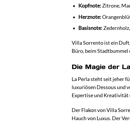
Kopfnote:
Zitrone, Ma
Herznote:
Orangenblüt
Basisnote:
Zedernholz
Villa Sorrento ist ein Duf
Büro, beim Stadtbummel od
Die Magie der La
La Perla steht seit jeher 
luxuriösen Dessous und ver
Expertise und Kreativität
Der Flakon von Villa Sorre
Hauch von Luxus. Der Versc