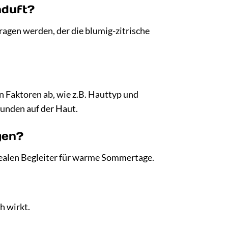
nduft?
ragen werden, der die blumig-zitrische
n Faktoren ab, wie z.B. Hauttyp und
unden auf der Haut.
gen?
idealen Begleiter für warme Sommertage.
h wirkt.