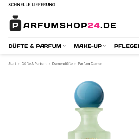
Zum
SCHNELLE LIEFERUNG
Inhalt
springen
DÜFTE & PARFUM
MAKE-UP
PFLEGE
Start
»
Düfte & Parfum
»
Damendüfte
»
Parfum Damen