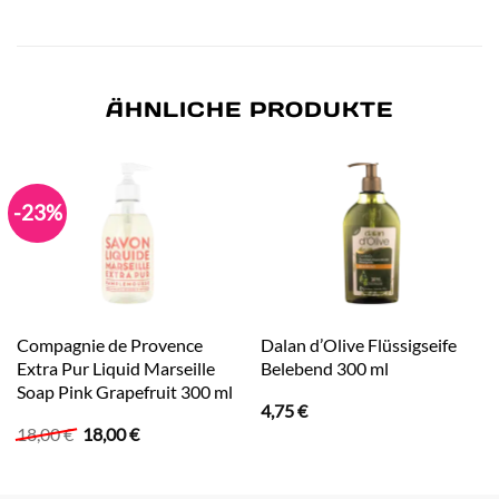
ÄHNLICHE PRODUKTE
-23%
Compagnie de Provence
Dalan d’Olive Flüssigseife
Extra Pur Liquid Marseille
Belebend 300 ml
Soap Pink Grapefruit 300 ml
4,75
€
Ursprünglicher
Aktueller
18,00
€
18,00
€
Preis
Preis
war:
ist:
18,00 €
18,00 €.