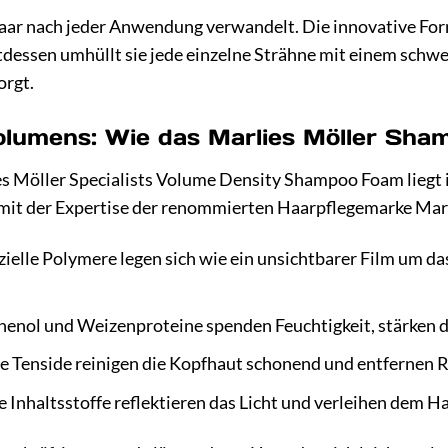
 Haar nach jeder Anwendung verwandelt. Die innovative For
tdessen umhüllt sie jede einzelne Strähne mit einem schw
orgt.
olumens: Wie das Marlies Möller Sha
s Möller Specialists Volume Density Shampoo Foam liegt 
 mit der Expertise der renommierten Haarpflegemarke Marl
ielle Polymere legen sich wie ein unsichtbarer Film um da
enol und Weizenproteine spenden Feuchtigkeit, stärken d
e Tenside reinigen die Kopfhaut schonend und entfernen 
 Inhaltsstoffe reflektieren das Licht und verleihen dem H