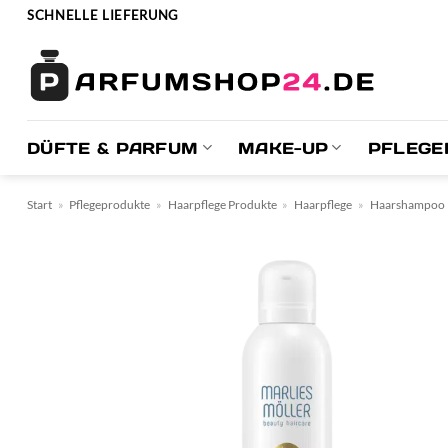
Zum
SCHNELLE LIEFERUNG
Inhalt
springen
DÜFTE & PARFUM
MAKE-UP
PFLEGE
Start
»
Pflegeprodukte
»
Haarpflege Produkte
»
Haarpflege
»
Haarshampoo