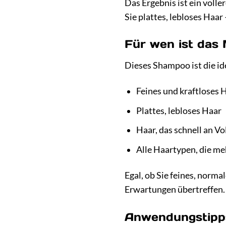
Das Ergebnis ist ein volle
Sie plattes, lebloses Haa
Für wen ist das
Dieses Shampoo ist die ide
Feines und kraftloses 
Plattes, lebloses Haar
Haar, das schnell an Vo
Alle Haartypen, die me
Egal, ob Sie feines, norm
Erwartungen übertreffen. 
Anwendungstipp