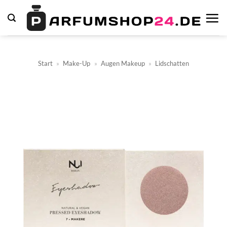
Zum
Inhalt
springen
Start
»
Make-Up
»
Augen Makeup
»
Lidschatten