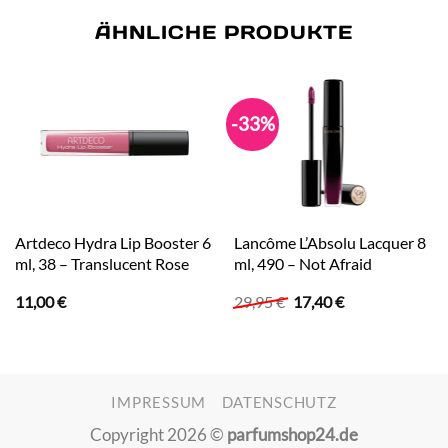
ÄHNLICHE PRODUKTE
-33%
Artdeco Hydra Lip Booster 6
Lancôme L’Absolu Lacquer 8
ml, 38 – Translucent Rose
ml, 490 – Not Afraid
Ursprünglicher
Aktueller
11,00
€
29,95
€
17,40
€
Preis
Preis
war:
ist:
29,95 €
17,40 €.
IMPRESSUM
DATENSCHUTZ
Copyright 2026 ©
parfumshop24.de