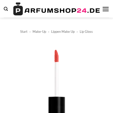
Zum
Inhalt
springen
Start
»
Make-Up
»
Lippen Make Up
»
Lip Gloss