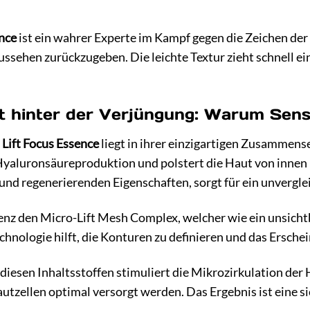
ence
ist ein wahrer Experte im Kampf gegen die Zeichen der 
Aussehen zurückzugeben. Die leichte Textur zieht schnell e
t hinter der Verjüngung: Warum Sensa
 Lift Focus Essence
liegt in ihrer einzigartigen Zusammens
Hyaluronsäureproduktion und polstert die Haut von innen h
nd regenerierenden Eigenschaften, sorgt für ein unvergle
senz den Micro-Lift Mesh Complex, welcher wie ein unsichtb
chnologie hilft, die Konturen zu definieren und das Ersche
 diesen Inhaltsstoffen stimuliert die Mikrozirkulation d
tzellen optimal versorgt werden. Das Ergebnis ist eine sic