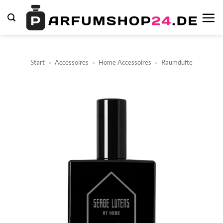
Zum
Inhalt
springen
Start
»
Accessoires
»
Home Accessoires
»
Raumdüfte