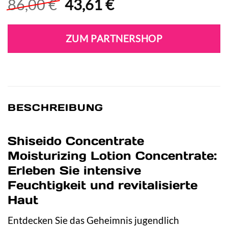
Ursprünglicher
Aktueller
86,00
€
43,61
€
Preis
Preis
war:
ist:
ZUM PARTNERSHOP
86,00 €
43,61 €.
BESCHREIBUNG
Shiseido Concentrate
Moisturizing Lotion Concentrate:
Erleben Sie intensive
Feuchtigkeit und revitalisierte
Haut
Entdecken Sie das Geheimnis jugendlich