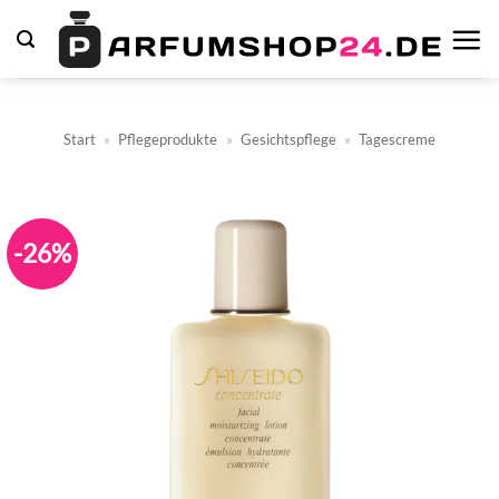
Zum
Inhalt
springen
Start
»
Pflegeprodukte
»
Gesichtspflege
»
Tagescreme
-26%