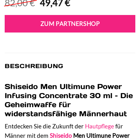
Ursprünglicher
Aktueller
82,00
€
49,47
€
Preis
Preis
war:
ist:
ZUM PARTNERSHOP
82,00 €
49,47 €.
BESCHREIBUNG
Shiseido Men Ultimune Power
Infusing Concentrate 30 ml – Die
Geheimwaffe für
widerstandsfähige Männerhaut
Entdecken Sie die Zukunft der
Hautpflege
für
Männer mit dem
Shiseido
Men Ultimune Power