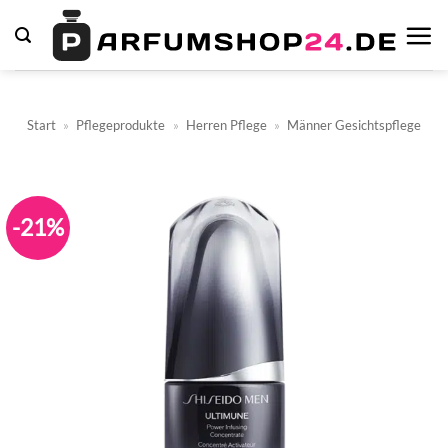
Zum
Inhalt
springen
Start
»
Pflegeprodukte
»
Herren Pflege
»
Männer Gesichtspflege
-21%