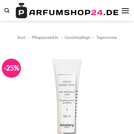
Zum
Inhalt
springen
Start
»
Pflegeprodukte
»
Gesichtspflege
»
Tagescreme
-25%