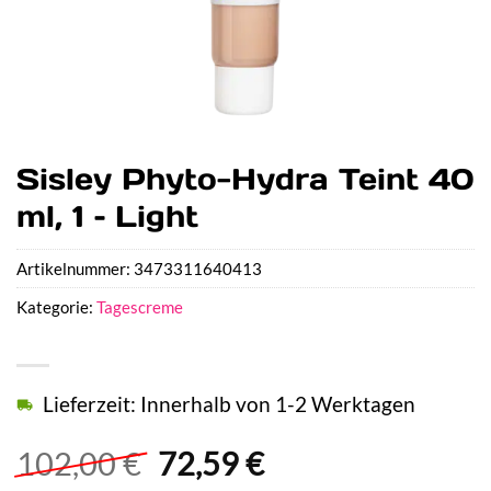
Sisley Phyto-Hydra Teint 40
ml, 1 – Light
Artikelnummer:
3473311640413
Kategorie:
Tagescreme
Lieferzeit: Innerhalb von 1-2 Werktagen
Ursprünglicher
Aktueller
102,00
€
72,59
€