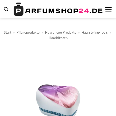
Zum
Inhalt
springen
Start
»
Pflegeprodukte
»
Haarpflege Produkte
»
Haarstyling-Tools
»
Haarbürsten