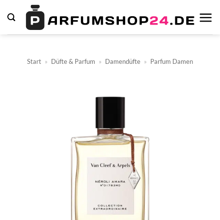
Zum
Inhalt
springen
Start
»
Düfte & Parfum
»
Damendüfte
»
Parfum Damen