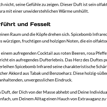
ch nicht, seine Gefühle zu zeigen. Dieser Duft ist sein olfak
Aura mit einer unwiderstehlichen Wärme umhüllt.
rführt und Fesselt
st einen Raum und die Köpfe drehen sich. Spicebomb Infrare
 würzigen, fruchtigen und holzigen Noten, die ein olfakt
 einem aufregenden Cocktail aus roten Beeren, rosa Pfeff
richt ein aufregendes Dufterlebnis. Das Herz des Duftes 
rleihen Spicebomb Infrared seine charakteristische Schärf
licher Akkord aus Tabak und Benzoeharz. Diese holzig-süß
 anhaltenden, unvergesslichen Eindruck.
 Duft, der Dich von der Masse abhebt und Deine Individuali
infach, um Deinem Alltag einen Hauch von Extravaganz zu 