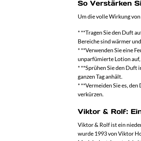
So Verstärken S
Um die volle Wirkung von 
* **Tragen Sie den Duft a
Bereiche sind wärmer und 
* **Verwenden Sie eine Feu
unparfümierte Lotion auf,
* **Sprühen Sie den Duft i
ganzen Tag anhält.
* **Vermeiden Sie es, den
verkürzen.
Viktor & Rolf: E
Viktor & Rolf ist ein nie
wurde 1993 von Viktor Ho