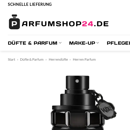
Zum
SCHNELLE LIEFERUNG
Inhalt
springen
DÜFTE & PARFUM
MAKE-UP
PFLEGE
Start
»
Düfte & Parfum
»
Herrendüfte
»
Herren Parfum