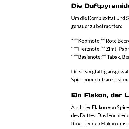
Die Duftpyramide
Um die Komplexität und Sc
genauer zu betrachten:
* **Kopfnote:** Rote Beere
* **Herznote:** Zimt, Pap
* **Basisnote:** Tabak, B
Diese sorgfältig ausgewäh
Spicebomb Infrared ist meh
Ein Flakon, der 
Auch der Flakon von Spiceb
des Duftes. Das leuchtend
Ring, der den Flakon umsc